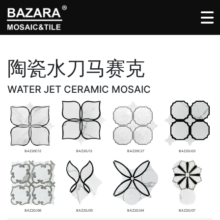
陶瓷水刀马赛克
WATER JET CERAMIC MOSAIC
BAZ20C12
BAZ20J12
BAZ20C27
BAZ20J03
BAZ20J06
BAZ20J05
BAZ20J04
BAZ20J07