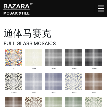
通体马赛克
FULL GLASS MOSAICS
T1500
TG1501
TG1504
TG1505
TG1508
TG1518
TG1521
TG1522
TG1528
TG1531